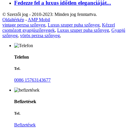
Fedezze fel a luxus időtlen eleganciáját...
© Szerzői jog - 2010-2023: Minden jog fenntartva.
Oldaltérkép
-
AMP Mobil
vintage perzsa szőnyeg
,
Luxus szuper puha szőnyeg
,
Kézzel
csomózott gyapjúszőnyegek
,
Luxus szuper puha szőnyeg
,
Gyapjú
szőnyeg
,
vörös perzsa szőnyeg
,
Telefon
Tel.
0086 15763143677
Befizetések
Tel.
Befizetések