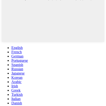
English
French
German
Portuguese
Spanish
Russian
Japanese
Korean
Arabic
Irish
Greek
Turkish
Italian
Danish