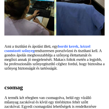
Ami a tisztítást és ápolást illeti, egy
bordó kerek, kézzel
csomózott szőnyeg
rendszeresen porszívózni és tisztítani kell. A
gondos ápolás meghosszabbítja a szőnyeg élettartamát és
megőrzi annak jó megjelenését. Makacs foltok esetén a legjobb,
ha professzionális szőnyegtisztító céghez fordul, hogy biztosítsa a
szőnyeg biztonságát és tartósságát.
csomag
A termék két rétegben van csomagolva, belül egy vízálló
műanyag zacskóval és kívül egy törésbiztos fehér szőtt
zacskóval. Egyedi csomagolási lehetőségek is rendelkezésre