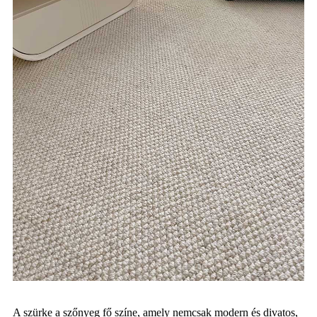
A szürke a szőnyeg fő színe, amely nemcsak modern és divatos,