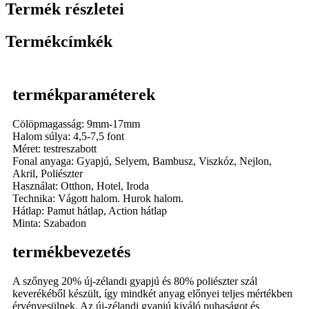
Termék részletei
Termékcímkék
termékparaméterek
Cölöpmagasság: 9mm-17mm
Halom súlya: 4,5-7,5 font
Méret: testreszabott
Fonal anyaga: Gyapjú, Selyem, Bambusz, Viszkóz, Nejlon,
Akril, Poliészter
Használat: Otthon, Hotel, Iroda
Technika: Vágott halom. Hurok halom.
Hátlap: Pamut hátlap, Action hátlap
Minta: Szabadon
termékbevezetés
A szőnyeg 20% ​​új-zélandi gyapjú és 80% poliészter szál
keverékéből készült, így mindkét anyag előnyei teljes mértékben
érvényesülnek. Az új-zélandi gyapjú kiváló puhaságot és