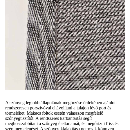
A szőnyeg legjobb állapotának megőrzése érdekében ajánlott
rendszeresen porszívóval eltávolítani a talajon lévő port és
törmeléket. Makacs foltok esetén válasszon megfelelő
szőnyegtisztítót. A rendszeres karbantartás segít
meghosszabbítani a szőnyeg élettartamát, és megőrizni friss és
szép megjelenését. A szőnyeg kialakítása nemcsak könnyen