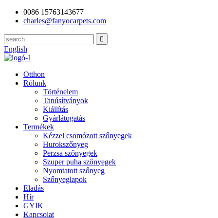
0086 15763143677
charles@fanyocarpets.com
English
Otthon
Rólunk
Történelem
Tanúsítványok
Kiállítás
Gyárlátogatás
Termékek
Kézzel csomózott szőnyegek
Hurokszőnyeg
Perzsa szőnyegek
Szuper puha szőnyegek
Nyomtatott szőnyeg
Szőnyeglapok
Eladás
Hír
GYIK
Kapcsolat