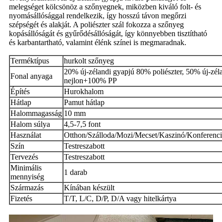
melegséget kölcsönöz a szőnyegnek, miközben kiváló folt- és
nyomásállósággal rendelkezik, így hosszú távon megőrzi
szépségét és alakját. A poliészter szál fokozza a szőnyeg
kopásállóságát és gyűrődésállóságát, így könnyebben tisztítható
és karbantartható, valamint élénk színei is megmaradnak.
Terméktípus
hurkolt szőnyeg
20% új-zélandi gyapjú 80% poliészter, 50% új-zé
Fonal anyaga
nejlon+100% PP
Építés
Hurokhalom
Hátlap
Pamut hátlap
Halommagasság
10 mm
Halom súlya
4,5-7,5 font
Használat
Otthon/Szálloda/Mozi/Mecset/Kaszinó/Konferenci
Szín
Testreszabott
Tervezés
Testreszabott
Minimális
1 darab
mennyiség
Származás
Kínában készült
Fizetés
T/T, L/C, D/P, D/A vagy hitelkártya