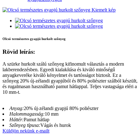
Olcsó természetes gyapjú hurkolt szőnyeg
Rövid leírás:
A szürke hurkolt szálú szőnyeg kifinomult választás a modern
lakberendezésben. Egyedi kialakítása és kiváló minőségű
anyagkeveréke kiváló kényelmet és tartósságot biztosít. Ez a
szőnyeg 20% ​​új-zélandi gyapjúból és 80% poliészter szálból készült,
és rugalmasan használható pamut hátlappal. Teljes vastagsága eléri a
10 mm-t.
Anyag:
20% új-zélandi gyapjú 80% poliészter
Halommagasság:
10 mm
Háttér:
Pamut hátlap
Szőnyeg típusa:
Vágás és hurok
Küldjön nekünk e-mailt