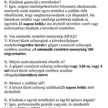
K: Kínálnak garanciát a termékeikre?
V: Igen, szigorú minőségellenőrzési folyamatot alkalmazunk,
amelynek során minden egyes terméket a szállítás előtt
ellenőrizünk, hogy megbizonyosodjunk a jó állapotáról. Ha
bármilyen sérülést vagy minőségi problémát találnak az
ügyfelek.
15 napon belül
az áru átvételét követően cserét vagy
kedvezményt kínálunk a következő rendelésre.
K: Van minimális rendelési mennyiség (MOQ)?
V: Kézzel tűzött szőnyegünk a következőképpen
rendelhető
egyetlen darab
A géppel csomózott szőnyegek
esetében azonban a
A minimális rendelési mennyiség 500
négyzetméter
.
K: Milyen szabványméretek érhetők el?
A: A géppel csomózott szőnyeg szélessége:
vagy 3,66 m, vagy 4
m
Kézzel tűzött szőnyegek esetében azonban
elfogadjuk
bármilyen méret
.
K: Mennyi a szállítási idő?
V: A kézzel tűzött szőnyeg szállítható
25 napon belül
a letét
átvételéről.
K: Kínálnak-e egyedi termékeket az ügyfél igényei alapján?
V: Igen, professzionális gyártók vagyunk, és mindkettőt