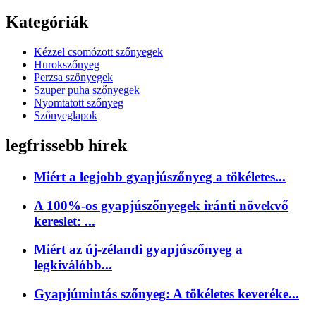
Kategóriák
Kézzel csomózott szőnyegek
Hurokszőnyeg
Perzsa szőnyegek
Szuper puha szőnyegek
Nyomtatott szőnyeg
Szőnyeglapok
legfrissebb hírek
Miért a legjobb gyapjúszőnyeg a tökéletes...
A 100%-os gyapjúszőnyegek iránti növekvő
kereslet: ...
Miért az új-zélandi gyapjúszőnyeg a
legkiválóbb...
Gyapjúmintás szőnyeg: A tökéletes keveréke...