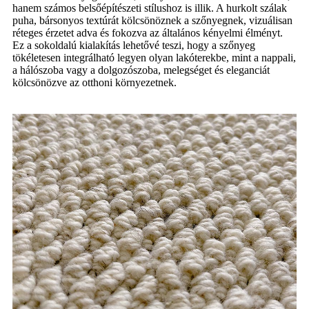
hanem számos belsőépítészeti stílushoz is illik. A hurkolt szálak
puha, bársonyos textúrát kölcsönöznek a szőnyegnek, vizuálisan
réteges érzetet adva és fokozva az általános kényelmi élményt.
Ez a sokoldalú kialakítás lehetővé teszi, hogy a szőnyeg
tökéletesen integrálható legyen olyan lakóterekbe, mint a nappali,
a hálószoba vagy a dolgozószoba, melegséget és eleganciát
kölcsönözve az otthoni környezetnek.