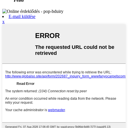
Felső
E-mail küldése
x