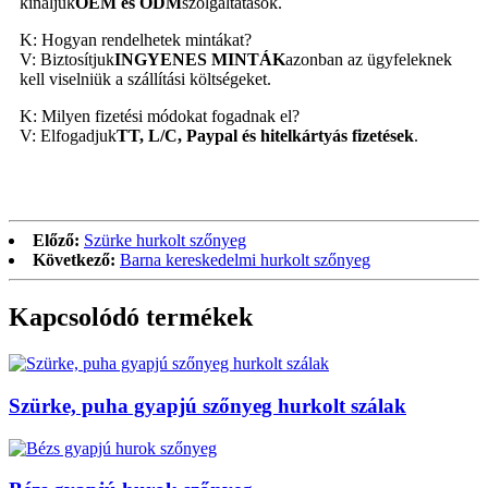
kínáljuk
OEM és ODM
szolgáltatások.
K: Hogyan rendelhetek mintákat?
V: Biztosítjuk
INGYENES MINTÁK
azonban az ügyfeleknek
kell viselniük a szállítási költségeket.
K: Milyen fizetési módokat fogadnak el?
V: Elfogadjuk
TT, L/C, Paypal és hitelkártyás fizetések
.
Előző:
Szürke hurkolt szőnyeg
Következő:
Barna kereskedelmi hurkolt szőnyeg
Kapcsolódó termékek
Szürke, puha gyapjú szőnyeg hurkolt szálak