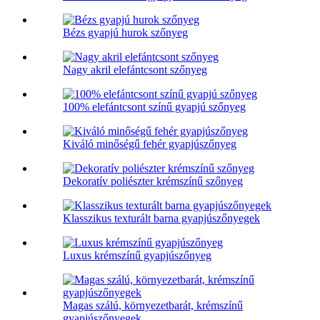
Bézs gyapjú hurok szőnyeg
Nagy akril elefántcsont szőnyeg
100% elefántcsont színű gyapjú szőnyeg
Kiváló minőségű fehér gyapjúszőnyeg
Dekoratív poliészter krémszínű szőnyeg
Klasszikus texturált barna gyapjúszőnyegek
Luxus krémszínű gyapjúszőnyeg
Magas szálú, környezetbarát, krémszínű
gyapjúszőnyegek