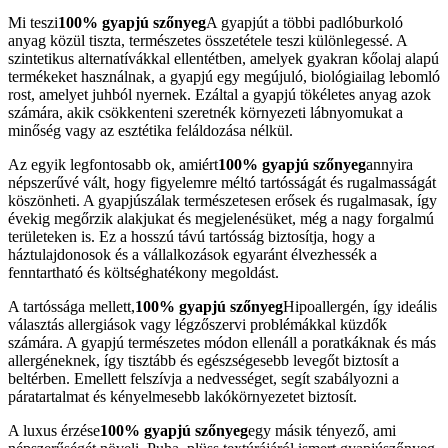
Mi teszi
100% gyapjú szőnyeg
A gyapjút a többi padlóburkoló
anyag közül tiszta, természetes összetétele teszi különlegessé. A
szintetikus alternatívákkal ellentétben, amelyek gyakran kőolaj alapú
termékeket használnak, a gyapjú egy megújuló, biológiailag lebomló
rost, amelyet juhból nyernek. Ezáltal a gyapjú tökéletes anyag azok
számára, akik csökkenteni szeretnék környezeti lábnyomukat a
minőség vagy az esztétika feláldozása nélkül.
Az egyik legfontosabb ok, amiért
100% gyapjú szőnyeg
annyira
népszerűvé vált, hogy figyelemre méltó tartósságát és rugalmasságát
köszönheti. A gyapjúszálak természetesen erősek és rugalmasak, így
évekig megőrzik alakjukat és megjelenésüket, még a nagy forgalmú
területeken is. Ez a hosszú távú tartósság biztosítja, hogy a
háztulajdonosok és a vállalkozások egyaránt élvezhessék a
fenntartható és költséghatékony megoldást.
A tartóssága mellett,
100% gyapjú szőnyeg
Hipoallergén, így ideális
választás allergiások vagy légzőszervi problémákkal küzdők
számára. A gyapjú természetes módon ellenáll a poratkáknak és más
allergéneknek, így tisztább és egészségesebb levegőt biztosít a
beltérben. Emellett felszívja a nedvességet, segít szabályozni a
páratartalmat és kényelmesebb lakókörnyezetet biztosít.
A luxus érzése
100% gyapjú szőnyeg
egy másik tényező, ami