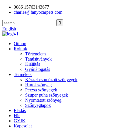
0086 15763143677
charles@fanyocarpets.com
English
Otthon
Rólunk
Történelem
Tanúsítványok
Kiállítás
Gyárlátogatás
Termékek
Kézzel csomózott szőnyegek
Hurokszőnyeg
Perzsa szőnyegek
Szuper puha szőnyegek
Nyomtatott szőnyeg
Szőnyeglapok
Eladás
Hír
GYIK
Kapcsolat