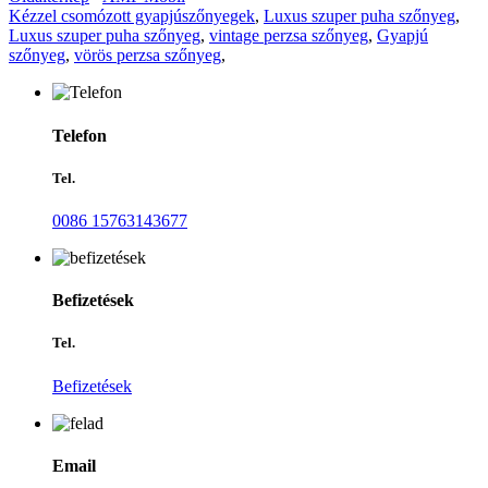
Kézzel csomózott gyapjúszőnyegek
,
Luxus szuper puha szőnyeg
,
Luxus szuper puha szőnyeg
,
vintage perzsa szőnyeg
,
Gyapjú
szőnyeg
,
vörös perzsa szőnyeg
,
Telefon
Tel.
0086 15763143677
Befizetések
Tel.
Befizetések
Email