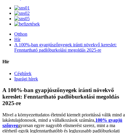
Otthon
Hír
A 100%-ban gyapjúszőnyegek iránti növekvő kereslet:
Fenntartható padlóburkolási megoldás 2025-re
Hír
Céghírek
Iparági hírek
A 100%-ban gyapjúszőnyegek iránti növekvő
kereslet: Fenntartható padlóburkolási megoldás
2025-re
Mivel a környezettudatos életmód kiemelt prioritássá válik mind a
lakástulajdonosok, mind a vállalkozások számára,
100% gyapjú
szőnyeg
gyorsan egyre nagyobb elismerést szerez, mint a ma
elérhető egyik legfenntarthatóbb és legluxusabb padlóburkolati