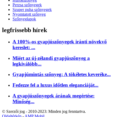
Hurokszőnyeg
Perzsa szőnyegek
Szuper puha szőnyegek
Nyomtatott szőnyeg
Szőnyeglapok
legfrissebb hírek
A 100%-os gyapjúszőnyegek iránti növekvő
kereslet: ...
Miért az új-zélandi gyapjúszőnyeg a
legkiválóbb...
Gyapjúmintás szőnyeg: A tökéletes keveréke...
Fedezze fel a luxus időtlen eleganciáját...
A gyapjúszőnyegek árának megértése:
Minőség...
© Szerzői jog - 2010-2023: Minden jog fenntartva.
Oldaltérkép
-
AMP Mobil