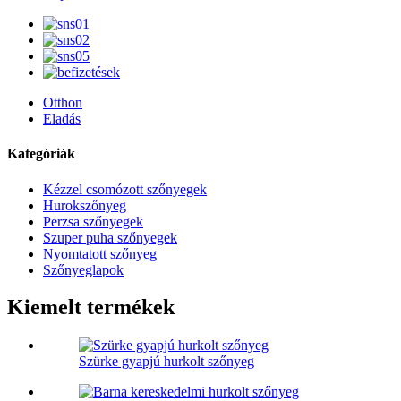
Otthon
Eladás
Kategóriák
Kézzel csomózott szőnyegek
Hurokszőnyeg
Perzsa szőnyegek
Szuper puha szőnyegek
Nyomtatott szőnyeg
Szőnyeglapok
Kiemelt termékek
Szürke gyapjú hurkolt szőnyeg