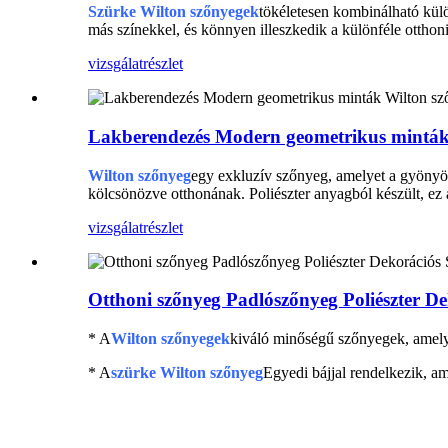
Szürke Wilton szőnyegek
tökéletesen kombinálható külö
más színekkel, és könnyen illeszkedik a különféle otthon
vizsgálat
részlet
Lakberendezés Modern geometrikus minták
Wilton szőnyeg
egy exkluzív szőnyeg, amelyet a gyönyör
kölcsönözve otthonának. Poliészter anyagból készült, ez
vizsgálat
részlet
Otthoni szőnyeg Padlószőnyeg Poliészter D
* A
Wilton szőnyegek
kiváló minőségű szőnyegek, amelyek
* A
szürke Wilton szőnyeg
Egyedi bájjal rendelkezik, ame
Poliészter dekorációs szőnyeg