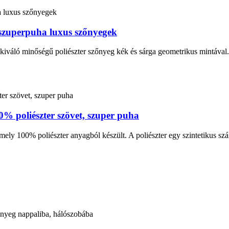
 szuperpuha luxus szőnyegek
kiváló minőségű poliészter szőnyeg kék és sárga geometrikus mintával
% poliészter szövet, szuper puha
ely 100% poliészter anyagból készült. A poliészter egy szintetikus szá