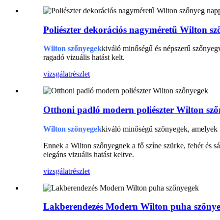
Poliészter dekorációs nagyméretű Wilton s
Wilton szőnyegek
kiváló minőségű és népszerű szőnyegvá
ragadó vizuális hatást kelt.
vizsgálat
részlet
Otthoni padló modern poliészter Wilton sz
Wilton szőnyegek
kiváló minőségű szőnyegek, amelyek fi
Ennek a Wilton szőnyegnek a fő színe szürke, fehér és sá
elegáns vizuális hatást keltve.
vizsgálat
részlet
Lakberendezés Modern Wilton puha szőny