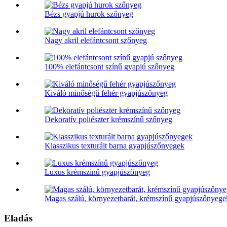
Bézs gyapjú hurok szőnyeg
Nagy akril elefántcsont szőnyeg
100% elefántcsont színű gyapjú szőnyeg
Kiváló minőségű fehér gyapjúszőnyeg
Dekoratív poliészter krémszínű szőnyeg
Klasszikus texturált barna gyapjúszőnyegek
Luxus krémszínű gyapjúszőnyeg
Magas szálú, környezetbarát, krémszínű gyapjúszőnyege
Eladás