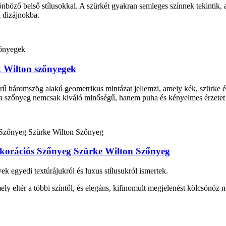
nböző belső stílusokkal. A szürkét gyakran semleges színnek tekintik, 
i dizájnokba.
 Wilton szőnyegek
ű háromszög alakú geometrikus mintázat jellemzi, amely kék, szürke és
 a szőnyeg nemcsak kiváló minőségű, hanem puha és kényelmes érzetet i
ekorációs Szőnyeg Szürke Wilton Szőnyeg
 egyedi textúrájukról és luxus stílusukról ismertek.
ly eltér a többi színtől, és elegáns, kifinomult megjelenést kölcsönöz ne