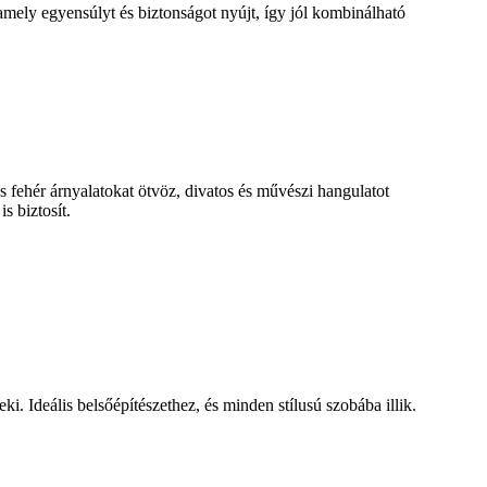
amely egyensúlyt és biztonságot nyújt, így jól kombinálható
 fehér árnyalatokat ötvöz, divatos és művészi hangulatot
s biztosít.
ki. Ideális belsőépítészethez, és minden stílusú szobába illik.