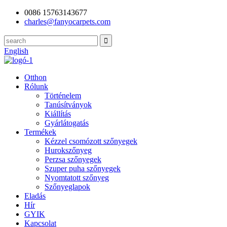
0086 15763143677
charles@fanyocarpets.com
English
Otthon
Rólunk
Történelem
Tanúsítványok
Kiállítás
Gyárlátogatás
Termékek
Kézzel csomózott szőnyegek
Hurokszőnyeg
Perzsa szőnyegek
Szuper puha szőnyegek
Nyomtatott szőnyeg
Szőnyeglapok
Eladás
Hír
GYIK
Kapcsolat