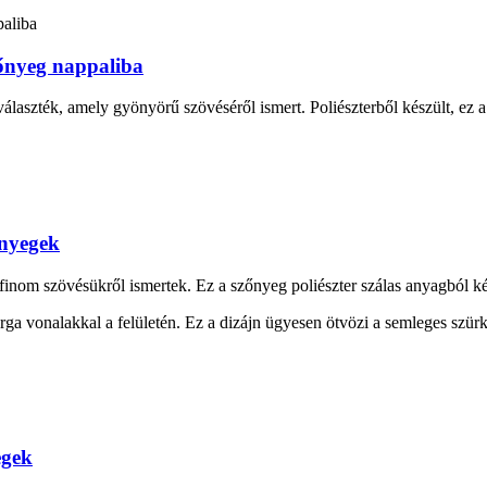
zőnyeg nappaliba
laszték, amely gyönyörű szövéséről ismert. Poliészterből készült, ez a
őnyegek
nom szövésükről ismertek. Ez a szőnyeg poliészter szálas anyagból kés
rga vonalakkal a felületén. Ez a dizájn ügyesen ötvözi a semleges szürk
egek