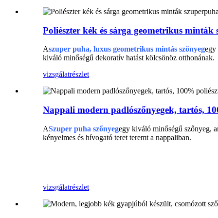
Poliészter kék és sárga geometrikus minták
A
szuper puha, luxus geometrikus mintás szőnyeg
egy 
kiváló minőségű dekoratív hatást kölcsönöz otthonának.
vizsgálat
részlet
Nappali modern padlószőnyegek, tartós, 100
A
Szuper puha szőnyeg
egy kiváló minőségű szőnyeg, am
kényelmes és hívogató teret teremt a nappaliban.
Modern padlószőnyeg
Tartós szőnyeg
vizsgálat
részlet