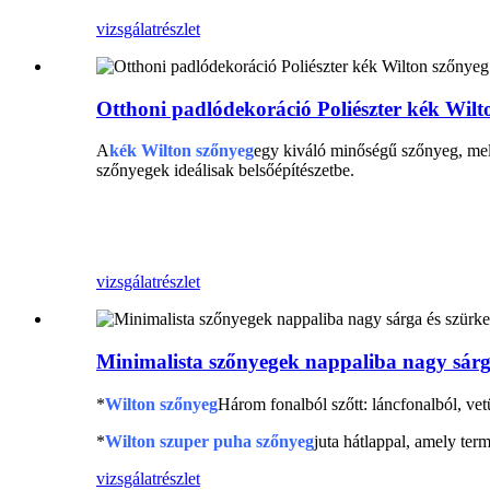
vizsgálat
részlet
Otthoni padlódekoráció Poliészter kék Wilt
A
kék Wilton szőnyeg
egy kiváló minőségű szőnyeg, mely
szőnyegek ideálisak belsőépítészetbe.
Poliészter szőnyeg
vizsgálat
részlet
Minimalista szőnyegek nappaliba nagy sárga
*
Wilton szőnyeg
Három fonalból szőtt: láncfonalból, v
*
Wilton szuper puha szőnyeg
juta hátlappal, amely ter
vizsgálat
részlet