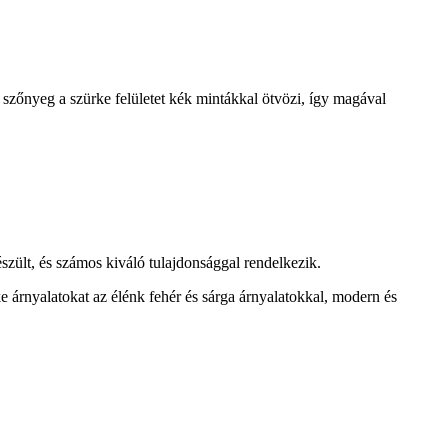
 szőnyeg a szürke felületet kék mintákkal ötvözi, így magával
zült, és számos kiváló tulajdonsággal rendelkezik.
e árnyalatokat az élénk fehér és sárga árnyalatokkal, modern és