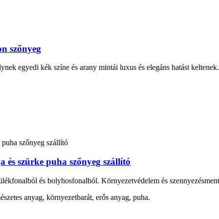
on szőnyeg
nek egyedi kék színe és arany mintái luxus és elegáns hatást keltenek
 és szürke puha szőnyeg szállító
etülékfonalból és bolyhosfonalból. Környezetvédelem és szennyezésment
mészetes anyag, környezetbarát, erős anyag, puha.