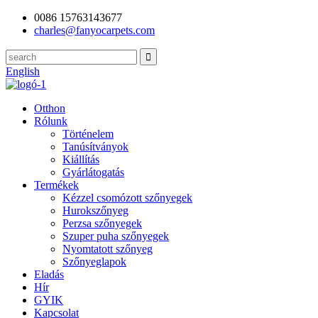
0086 15763143677
charles@fanyocarpets.com
English
Otthon
Rólunk
Történelem
Tanúsítványok
Kiállítás
Gyárlátogatás
Termékek
Kézzel csomózott szőnyegek
Hurokszőnyeg
Perzsa szőnyegek
Szuper puha szőnyegek
Nyomtatott szőnyeg
Szőnyeglapok
Eladás
Hír
GYIK
Kapcsolat