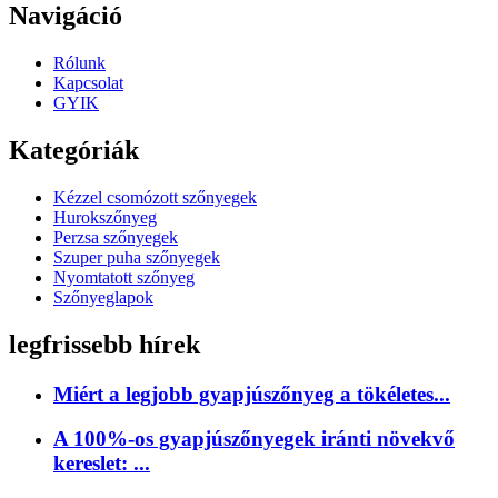
Navigáció
Rólunk
Kapcsolat
GYIK
Kategóriák
Kézzel csomózott szőnyegek
Hurokszőnyeg
Perzsa szőnyegek
Szuper puha szőnyegek
Nyomtatott szőnyeg
Szőnyeglapok
legfrissebb hírek
Miért a legjobb gyapjúszőnyeg a tökéletes...
A 100%-os gyapjúszőnyegek iránti növekvő
kereslet: ...