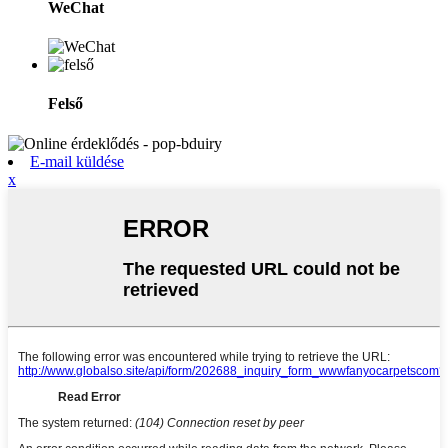
WeChat
Felső
E-mail küldése
x