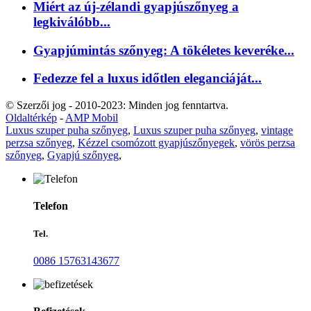
Miért az új-zélandi gyapjúszőnyeg a
legkiválóbb...
Gyapjúmintás szőnyeg: A tökéletes keveréke...
Fedezze fel a luxus időtlen eleganciáját...
© Szerzői jog - 2010-2023: Minden jog fenntartva.
Oldaltérkép
-
AMP Mobil
Luxus szuper puha szőnyeg
,
Luxus szuper puha szőnyeg
,
vintage
perzsa szőnyeg
,
Kézzel csomózott gyapjúszőnyegek
,
vörös perzsa
szőnyeg
,
Gyapjú szőnyeg
,
Telefon
Tel.
0086 15763143677